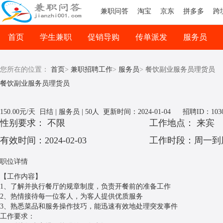
兼职问答
淘宝
京东
拼多多
跨
首页
学生兼职
促销导购
传单派发
服务员
司机兼职
网络兼职
您所在的位置：
首页
>
兼职招聘工作
>
服务员
>
餐饮副业服务员理货员
餐饮副业服务员理货员
150.00元/天
日结 | 服务员 | 50人 更新时间：
2024-01-04
招聘ID：103
性别要求： 不限
工作地点： 来宾
有效时间：2024-02-03
工作时段：周一到
职位详情
【工作内容】
1、了解并执行餐厅的规章制度，负责开餐前的准备工作
2、热情接待每一位客人，为客人提供优质服务
3、熟悉菜品和服务操作技巧，能迅速有效地处理突发事件
工作要求：