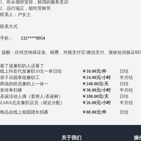
1、听从领班安排，较强的服务意识
2、品行端正，能吃苦耐劳
联系人：卢女士
联系方式
手机：
132****8954
提醒：
任何交纳保证金、稿费、对接支付宝\微信支付、接收短信验证码等
看了该兼职的人还看了
线上抖音代发兼职10元一单日结
￥10.00元/件
日结
亲子乐园寒假兼职工
￥24.00元/小时
半月结
商场协助员兼职上一休一
￥240.00元/天
日结
发传单扫楼
￥30.00元/小时
半月结
圣诞活动人偶（姜饼人/圣诞树）
￥180.00元/天
日结
ZARA北京兼职店员（就近分配）
￥26.00元/小时
半月结
唯品会线上校园团长招募
￥88.00元/件
日结
关于我们
操