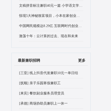
文稿拼音标注兼职40元一篇 小学语文学得好，日后兼职不难找
惊现5大神秘致富项目，小本在家创业赚大钱
中国网民规模达8.29亿 互联网时代创业机遇有哪些？
激荡十年：云计算的过去、现在和未来
最新兼职招聘
更多
[三亚]
线上抖音代发兼职10元一单日结
[抚顺]
亲子乐园寒假兼职工
[来宾]
餐饮副业服务员理货员
[承德]
商场协助员兼职上一休一