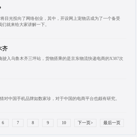
？
者将目光投向了网络创业，其中，开设网上宠物店成为了一个备受
我们就来给大家讲解一下。
木齐
日晚驶入乌鲁木齐三坪站，货物搭乘的是京东物流快递电商的X387次
通猜对中国手机品牌如数家珍，对于中国的电商平台也颇有研究。
6
7
8
9
10
下一页>
最后一页