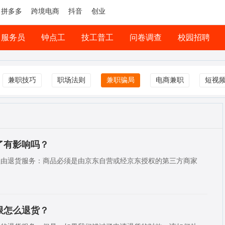
拼多多
跨境电商
抖音
创业
服务员
钟点工
技工普工
问卷调查
校园招聘
兼职技巧
职场法则
兼职骗局
电商兼职
短视
了有影响吗？
理由退货服务：商品必须是由京东自营或经京东授权的第三方商家
限怎么退货？