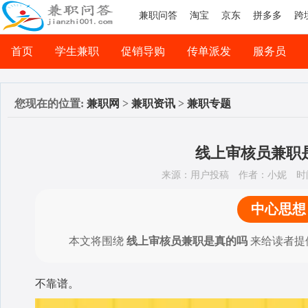
兼职问答
淘宝
京东
拼多多
跨
首页
学生兼职
促销导购
传单派发
服务员
司机兼职
网络兼职
您现在的位置:
兼职网
>
兼职资讯
>
兼职专题
线上审核员兼职
来源：用户投稿
作者：小妮
时间
中心思想
本文将围绕
线上审核员兼职是真的吗
来给读者提
不靠谱。